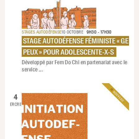
STAGES AUTODÉFENSE
10 OCTOBRE
9H30
-
17H30
STAGE AUTODÉFENSE FÉMINISTE « GE
PEUX » POUR ADOLESCENTE-X-S
Développé par Fem Do Chi en partenariat avec le
service
...
NOUVEAU
4
MERCREDI