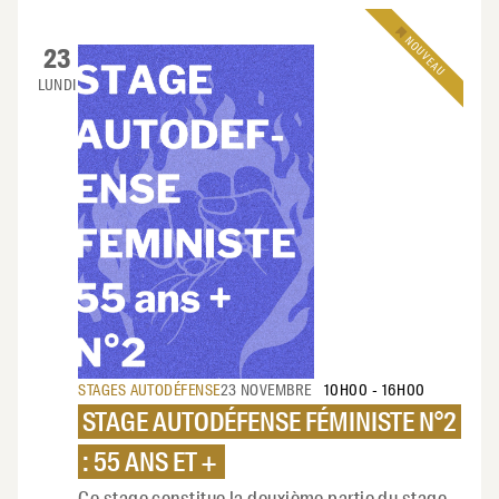
NOUVEAU
23
LUNDI
STAGES AUTODÉFENSE
23 NOVEMBRE
10H00
-
16H00
STAGE AUTODÉFENSE FÉMINISTE N°2
: 55 ANS ET +
Ce stage constitue la deuxième partie du stage