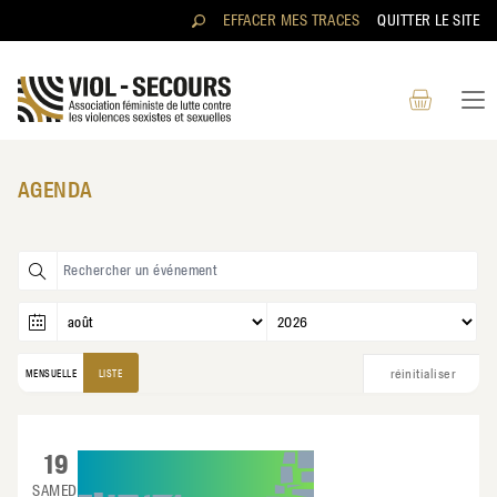
Aller au contenu directement
EFFACER MES TRACES
QUITTER LE SITE
AGENDA
RECHERCHER
MENSUELLE
LISTE
19
SAMEDI