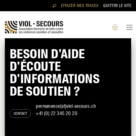
Aller au contenu directement
EFFACER MES TRACES
QUITTER LE SITE
BESOIN D'AIDE
D'ÉCOUTE
RECHERCHER
D'INFORMATIONS
DE SOUTIEN ?
permanence(at)viol-secours.ch
+41 (0) 22 345 20 20
CONTACT